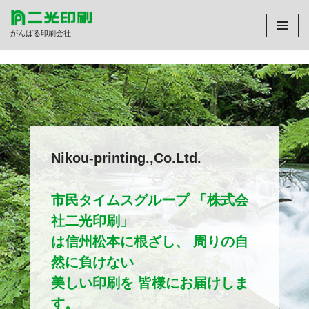
がんばる印刷会社
コ
ン
テ
ン
ツ
へ
ス
キ
Nikou-printing.,Co.Ltd.
ッ
プ
市民タイムスグループ 「株式会
社二光印刷」
は信州松本に根ざし、 周りの自
然に負けない
美しい印刷を 皆様にお届けしま
す。