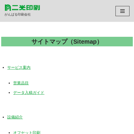
がんばる印刷会社
コ
ン
テ
ン
サイトマップ（Sitemap）
ツ
へ
ス
キ
サービス案内
ッ
プ
営業品目
データ入稿ガイド
設備紹介
オフセット印刷