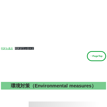
PDFを表示
PDFダウンロード
↑ PageTop
環境対策（Environmental measures）