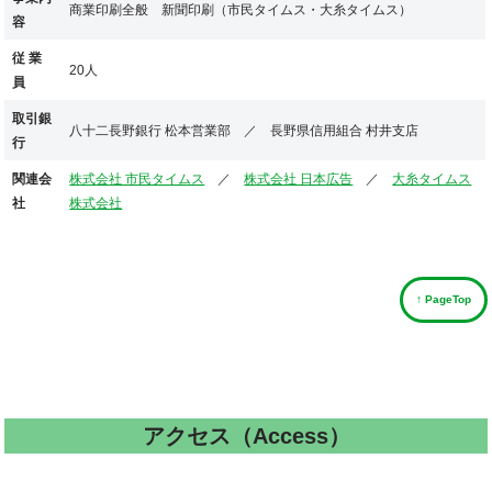
商業印刷全般 新聞印刷（市民タイムス・大糸タイムス）
容
従 業
20人
員
取引銀
八十二長野銀行 松本営業部 ／ 長野県信用組合 村井支店
行
関連会
株式会社 市民タイムス
／
株式会社 日本広告
／
大糸タイムス
社
株式会社
↑ PageTop
アクセス（Access）