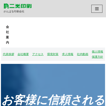
がんばる印刷会社
コ
ン
テ
会
ン
社
ツ
案
へ
内
ス
キ
個人情報
ッ
代表挨拶
会社概要
アクセス
環境対策
求人情報
社内動画
保護方針
プ
お客様に信頼される