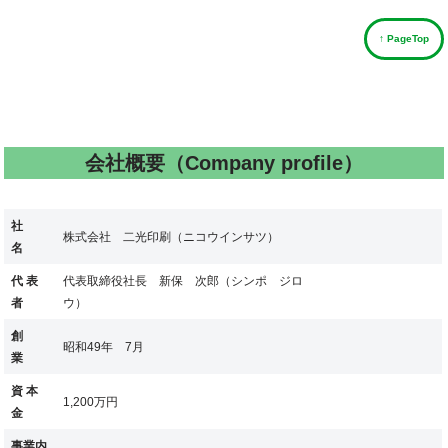
↑ PageTop
会社概要（Company profile）
社
株式会社 二光印刷（ニコウインサツ）
名
代 表
代表取締役社長 新保 次郎（シンポ ジロ
者
ウ）
創
昭和49年 7月
業
資 本
1,200万円
金
事業内